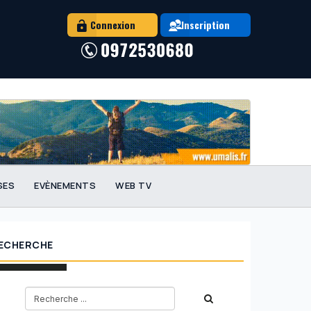
Connexion
Inscription
SES
EVÈNEMENTS
WEB TV
ECHERCHE
eaux travailleurs // Les slashers : Que dit la loi sur le cumul des statuts ?