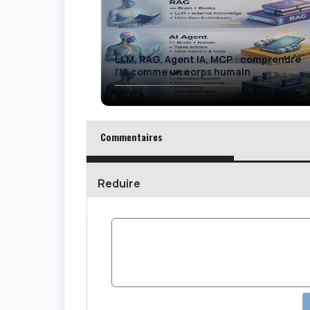
LLM, RAG, Agent IA, MCP : comprendre
l'IA comme un corps humain
Commentaires
Reduire