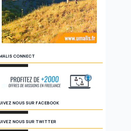
geSalarials.com : la plateforme
férence sur le portage salarial en
Unitree R1 : le robo
ce
€ qui change les règ
MALIS CONNECT
UIVEZ NOUS SUR FACEBOOK
UIVEZ NOUS SUR TWITTER