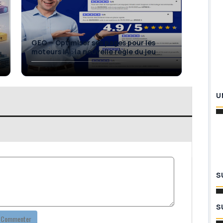
Porta
GEO — Optimiser ses pages pour les
de ré
moteurs IA : la nouvelle règle du jeu
Fran
U
S
S
Commenter