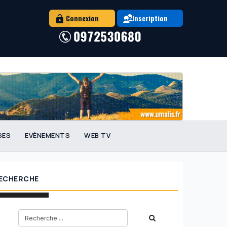
Connexion
Inscription
SES
EVÈNEMENTS
WEB TV
ECHERCHE
choisir entre le portage salarial et la création d’entreprise ?