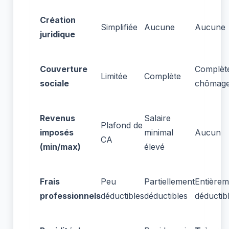
Création
Simplifiée
Aucune
Aucune
juridique
Couverture
Complèt
Limitée
Complète
sociale
chômage
Revenus
Salaire
Plafond de
imposés
minimal
Aucun
CA
(min/max)
élevé
Frais
Peu
Partiellement
Entièrem
professionnels
déductibles
déductibles
déductib