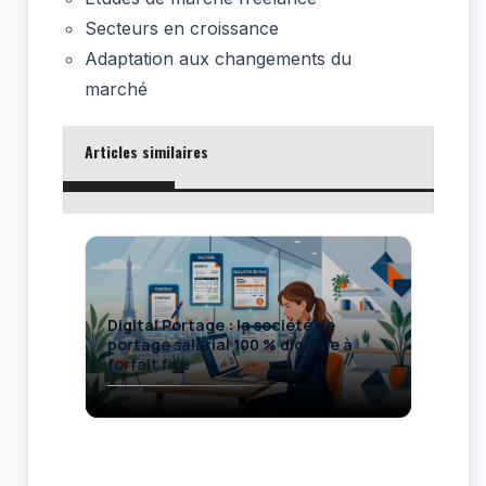
Secteurs en croissance
Adaptation aux changements du
marché
Articles similaires
Digital Portage : la société de
Uma
portage salarial 100 % digitale à
de 
forfait fixe