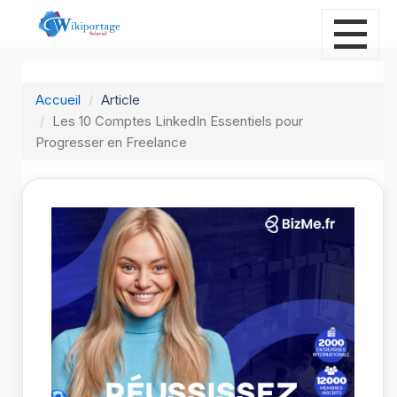
Accueil
Article
Les 10 Comptes LinkedIn Essentiels pour
Progresser en Freelance
L
F