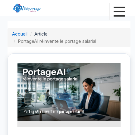
Accueil
Article
PortageAI réinvente le portage salarial
P
PortageAI réinvente le portage salarial