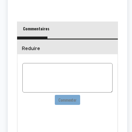
hum
Commentaires
Reduire
Commenter