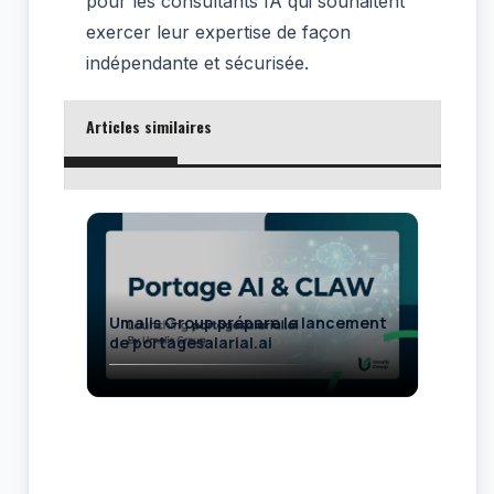
pour les consultants IA qui souhaitent
exercer leur expertise de façon
indépendante et sécurisée.
Articles similaires
Umalis Group prépare le lancement
Por
de portagesalarial.ai
sala