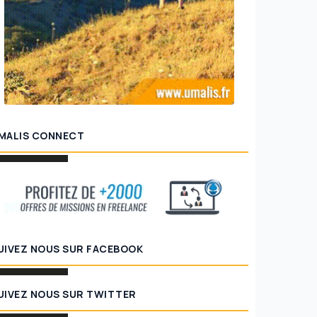
MALIS CONNECT
UIVEZ NOUS SUR FACEBOOK
 emploi : la courbe en K qui menace
énération de jeunes actifs
PortageAI réinvente 
UIVEZ NOUS SUR TWITTER