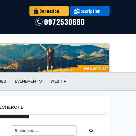
Connexion
Inscription
SES
EVÈNEMENTS
WEB TV
ECHERCHE
ageSalarials.com : la plateforme de référence sur le portage salarial en France