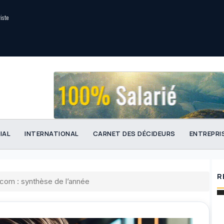
riste
IAL
INTERNATIONAL
CARNET DES DÉCIDEURS
ENTREPRI
R
.com : synthèse de l’année
Stra