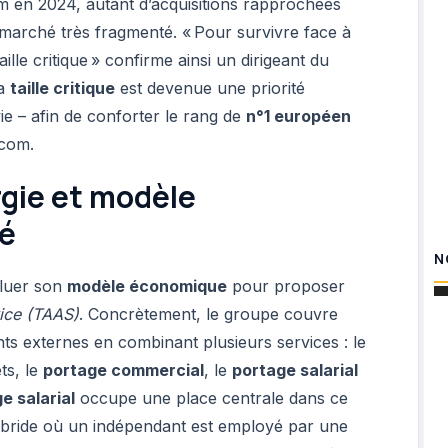
en 2024, autant d’acquisitions rapprochées
n marché très fragmenté. « Pour survivre face à
ille critique » confirme ainsi un dirigeant du
la
taille critique
est devenue une priorité
ie – afin de conforter le rang de
n°1 européen
.com.
rgie et modèle
sé
N
oluer son
modèle économique
pour proposer
vice (TAAS)
. Concrètement, le groupe couvre
nts externes en combinant plusieurs services : le
ets, le
portage commercial
, le
portage salarial
e salarial
occupe une place centrale dans ce
hybride où un indépendant est employé par une