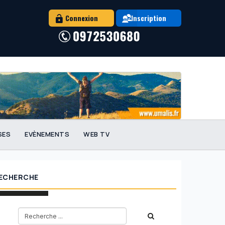
Connexion
Inscription
SES
EVÈNEMENTS
WEB TV
ECHERCHE
tégie 2024 de Freelance.com : synthèse de l’année