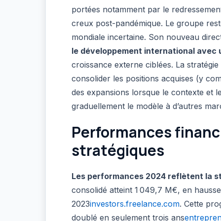
portées notamment par le redressement d
creux post-pandémique. Le groupe reste
mondiale incertaine. Son nouveau direct
le développement international avec 
croissance externe ciblées. La stratégie
consolider les positions acquises (y co
des expansions lorsque le contexte et le
graduellement le modèle à d’autres mar
Performances financi
stratégiques
Les performances 2024 reflètent la s
consolidé atteint 1 049,7 M€, en hauss
2023
investors.freelance.com
. Cette pro
doublé en seulement trois ans
entrepren