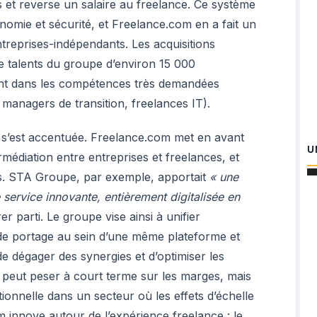
ts et reverse un salaire au freelance. Ce système
omie et sécurité, et Freelance.com en a fait un
entreprises-indépendants. Les acquisitions
 de talents du groupe d’environ 15 000
nt dans les compétences très demandées
, managers de transition, freelances IT).
s’est accentuée. Freelance.com met en avant
U
médiation entre entreprises et freelances, et
ales. STA Groupe, par exemple, apportait
« une
service innovante, entièrement digitalisée en
er parti. Le groupe vise ainsi à unifier
 de portage au sein d’une même plateforme et
e dégager des synergies et d’optimiser les
e peut peser à court terme sur les marges, mais
tionnelle dans un secteur où les effets d’échelle
om innove autour de l’expérience freelance : le